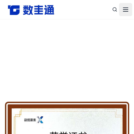
杭州数圭通科技有限公司-让数据安全流动，让数据释放价值
打