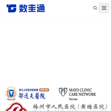
杭州数圭通科技有限公司-让数据安全流动，让数据释放价值
打