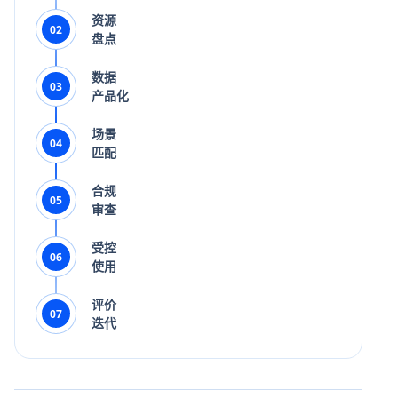
资源
02
盘点
数据
03
产品化
场景
04
匹配
合规
05
审查
受控
06
使用
评价
07
迭代