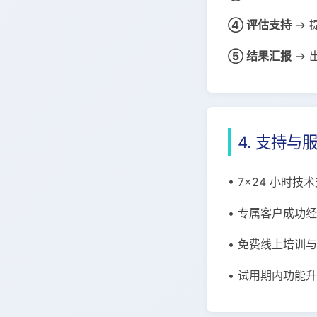
④ 评估支持
→ 
⑤ 结果汇报
→ 
4. 支持与
• 7×24 小时技
• 专属客户成功
• 免费线上培训
• 试用期内功能