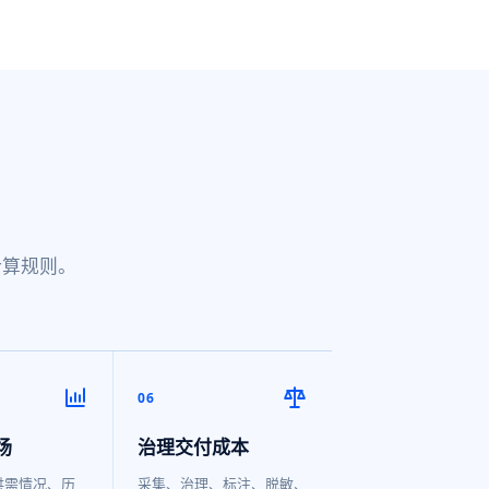
计算规则。
06
场
治理交付成本
供需情况、历
采集、治理、标注、脱敏、