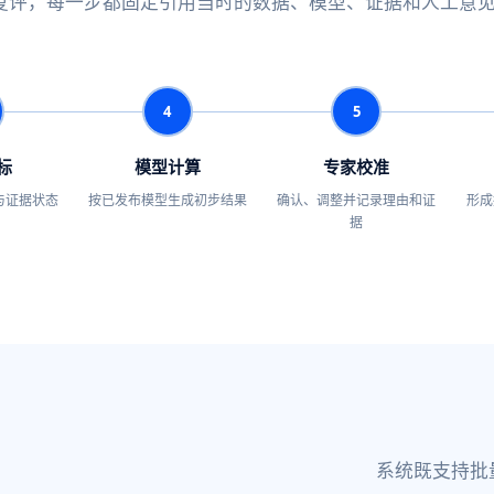
复评，每一步都固定引用当时的数据、模型、证据和人工意
4
5
标
模型计算
专家校准
与证据状态
按已发布模型生成初步结果
确认、调整并记录理由和证
形成
据
系统既支持批