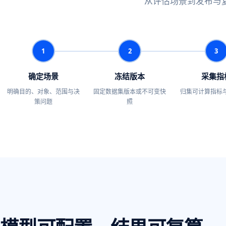
从评估场景到发布与
1
2
3
确定场景
冻结版本
采集指
明确目的、对象、范围与决
固定数据集版本或不可变快
归集可计算指标
策问题
照