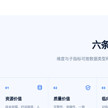
六
维度与子指标可按数据类型
01
02
03
资源价值
质量价值
临
样本规模、时间跨度、人
完整性、准确性、一致
对临