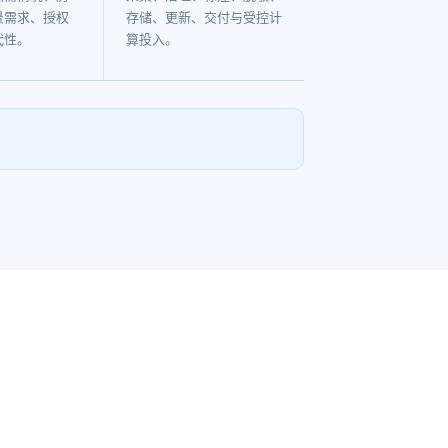
景需求、授权
存储、更新、交付与受控计
代性。
算投入。